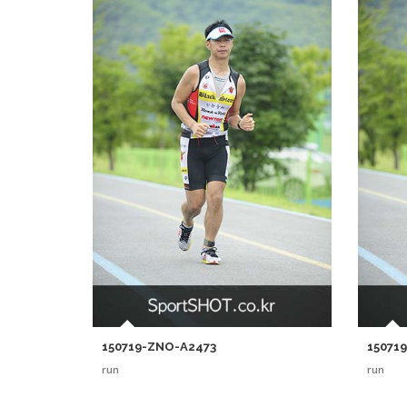
150719-ZNO-A2473
15071
run
run