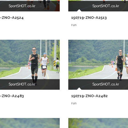
9-ZNO-A2524
150719-ZNO-A2513
run
9-ZNO-A2483
150719-ZNO-A2482
run