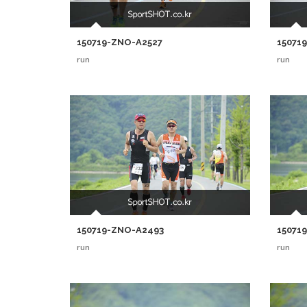
150719-ZNO-A2527
15071
run
run
150719-ZNO-A2493
15071
run
run