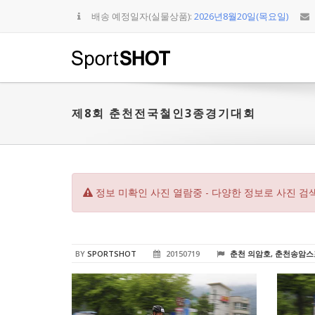
배송 예정일자(실물상품):
2026년8월20일(목요일)
제8회 춘천전국철인3종경기대회
정보 미확인 사진 열람중 - 다양한 정보로 사진 검
BY
SPORTSHOT
20150719
춘천 의암호, 춘천송암