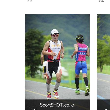
run
run