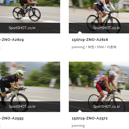
9-ZNO-A2619
150719-ZNO-A2616
g
panning / 부천 / 0560 / 이춘채
9-ZNO-A2593
150719-ZNO-A2572
g
panning