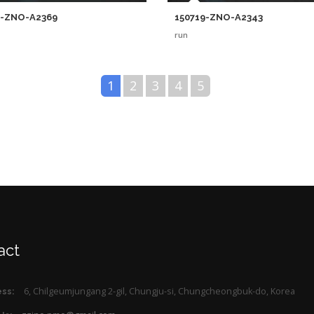
9-ZNO-A2369
150719-ZNO-A2343
run
1
2
3
4
5
act
6, Chilgeumjungang 2-gil, Chungju-si, Chungcheongbuk-do, Korea
ss: