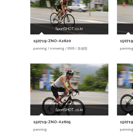
150719-ZNO-A2620
15071
panning / ironwing / 0505 / 조성민
pannin
150719-ZNO-A2605
15071
panning
pannin