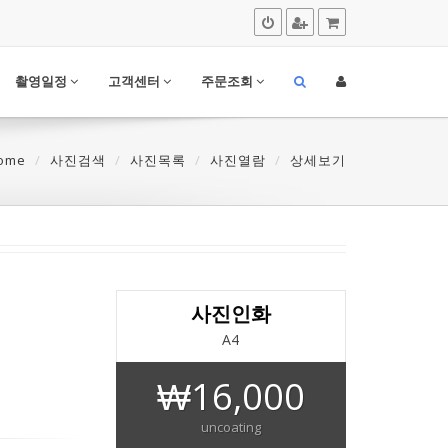
촬영일정
고객센터
주문조회
ome
사진검색
사진목록
사진열람
상세보기
사진인화
A4
₩16,000
uncoating