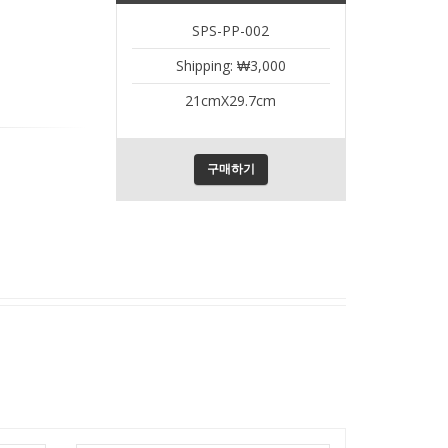
SPS-PP-002
Shipping: ₩3,000
21cmX29.7cm
구매하기