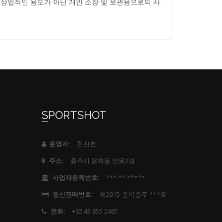
 상업적인 용도가 아닌 개인 소장 및 보관용으로의 사
SPORTSHOT
천진호
운영자:
충주시 문화동 연못2길
주소:
***-**-*****
사업자등록번호:
제2015-충북충주-***호
통신판매번호:
+82 43 855 2485
전화: