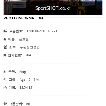
PHOTO INFORMATION
150830-ZNO-A8271
고유번호:
손호철
이름:
수원철인클럽
소속:
284
참가번호:
King
종목:
Age 45-49 남
그룹:
13:54:12
기록:
66
그룹순위: