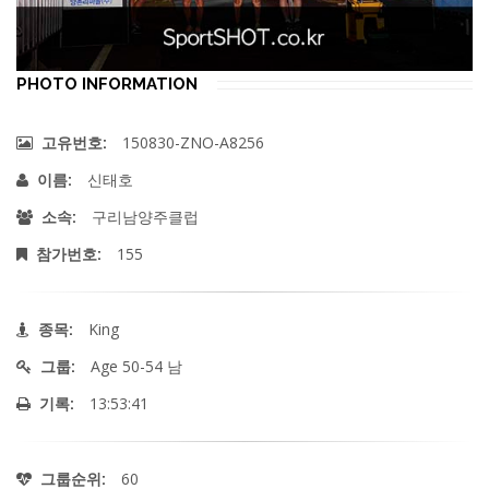
PHOTO INFORMATION
150830-ZNO-A8256
고유번호:
신태호
이름:
구리남양주클럽
소속:
155
참가번호:
King
종목:
Age 50-54 남
그룹:
13:53:41
기록:
60
그룹순위: