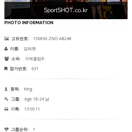
PHOTO INFORMATION
150830-ZNO-A8248
고유번호:
김태현
이름:
거제클럽B
소속:
631
참가번호:
King
종목:
Age 18-24 남
그룹:
13:50:11
기록:
1
그룹순위: