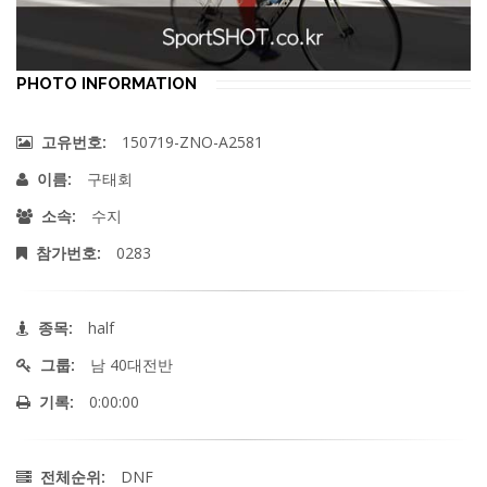
PHOTO INFORMATION
150719-ZNO-A2581
고유번호:
구태회
이름:
수지
소속:
0283
참가번호:
half
종목:
남 40대전반
그룹:
0:00:00
기록:
DNF
전체순위: