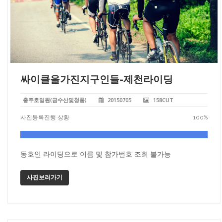
싸이클을가진지구인들-제천라이딩
충주호일원(금수산및청풍)
20150705
158CUT
사진등록진행 상황
100%
동호인 라이딩으로 이름 및 참가번호 조회 불가능
사진보러가기