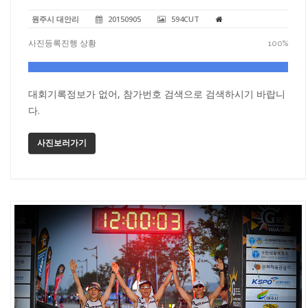
원주시 대안리
20150905
594CUT
사진등록진행 상황
100%
대회기록정보가 없어, 참가번호 검색으로 검색하시기 바랍니
다.
사진보러가기