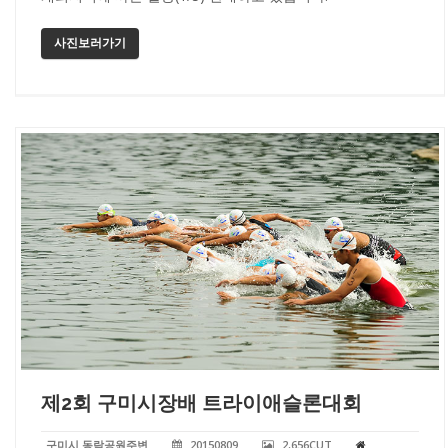
사진보러가기
제2회 구미시장배 트라이애슬론대회
구미시 동락공원주변
20150809
2,656CUT