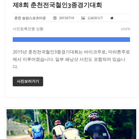
제8회 춘천전국철인3종경기대회
춘천 송암스포츠타운
20150719
2,663CUT
사진등록진행 상황
100%
2015년 춘천전국철인3종경기대회는 바이크주로, 마라톤주로
에서 이루어졌습니다. 일부 패닝샷 사진도 포함되어 있습니
다.
사진보러가기