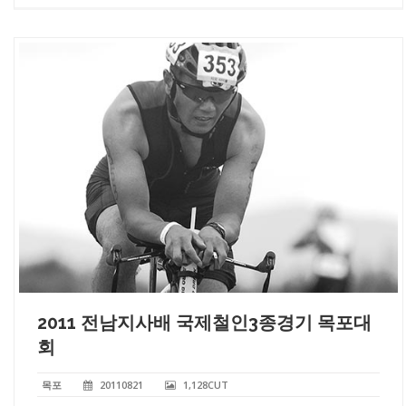
2011 전남지사배 국제철인3종경기 목포대
회
목포
20110821
1,128CUT