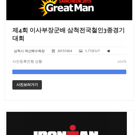
제4회 이사부장군배 삼척전국철인3종경기
대회
삼척시 덕산해수욕장
20151004
1,772CUT
사진등록진행 상황
100%
사진보러가기